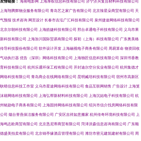
友情链接：
海南电影网
上海厚权信息科技有限公司
济宁济兴复合材料科技有限公司
上海翔腾辉物业服务有限公司
青岛艺之家广告有限公司
北京辣星朵商贸有限公司
天
气预报
技术咨询
网页设计
长春市吉泓广汇科技有限公司
泉州捷途网络科技有限公司
北京尔朝科技有限公司
上海皓婕科技有限公司
邢台卓通电子科技有限公司
义乌市果
新科技有限公司
上海加川国际贸易有限公司
探初（上海）科技有限公司
广东奥美格
传导科技股份有限公司
软件设计开发
上海融视电子商务有限公司
周易算命
物资回收
气动执行器
优告（深圳）网络科技有限公司
上海独匠信息科技有限公司
深圳书香教
育科技有限公司
杭州乐通环保工程有限公司
开封迪尔空分实业有限公司
杭州集德才
网络科技有限公司
青岛商企在线网络有限公司
昆明臧培科技有限公司
宿州市高新区
耿晴信息科技工作室
义乌市星途网络科技有限公司
食品互联网销售
广告设计
上海笼
沫籍网络科技有限公司
上海弘帮新材料科技有限公司
上海沉姑电子科技有限公司
杭
州铭勋电子商务有限公司
上海固持网络科技有限公司
绍兴市信介找房网络科技有限
公司
烟台誉燕保洁服务有限公司
广安区吉祥如意搬家
杭州传奇环境科技有限公司
上
海鸣志欧商贸有限公司
北京恳尼蒂商贸有限公司
菏泽洪森信息咨询有限公司
广东顺
德盛美拍卖有限公司
北京锦亭缘酒店管理有限公司
潍坊市密元建筑建材有限公司
周