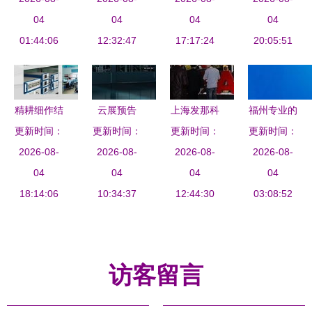
术咨询服务
04
写服务能力
04
络技术服务
04
业白皮书
04
专项竞赛正
01:44:06
增强大文
12:32:47
17:17:24
新概念
网络技术服
20:05:51
式启动
章，助力新
务新机遇与
质生产力发
挑战
展
精耕细作结
云展预告
上海发那科
福州专业的
更新时间：
硕果 江木
邀您参加倍
更新时间：
机器人携新
更新时间：
更新时间：
258商务卫
智能荣膺上
2026-08-
加福云端展
2026-08-
2026-08-
品亮相
士 福建网
2026-08-
海市专精特
04
会，立即体
04
2012
04
站推广的首
04
新中小企业
18:14:06
验未来自动
10:34:37
CCMT，引
12:44:30
选服务商
03:08:52
称号
化
领智能制造
新篇章
访客留言