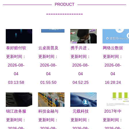
PRODUCT
----------------
泰好赔付软
云桌面普及
携手共进，
网络云数据
上云，焕新
更新时间：
的隐性与显
更新时间：
更新时间：
扬帆起航
与信息技术
更新时间：
推动数字技
2026-08-
性障碍 为
2026-08-
——软件与
2026-08-
2026-08-
咨询服务
术服务保险
04
什么很多人
04
信息服务、
04
数字化转型
04
理赔网络基
03:13:58
尚未选择
01:55:50
信息安全与
04:52:25
的双翼驱动
16:28:24
础设施升级
它？
管理共建专
业新老生交
流会圆满落
锦江政务服
科技金融与
元载科技
2017年中
幕
务技能大比
更新时间：
信息技术咨
更新时间：
TON319 解
更新时间：
国移动应用
更新时间：
拼 信息技
2026-08-
询服务 谱
2026-08-
码互联网网
2026-08-
安全服务行
2026-08-